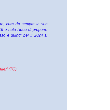
are, cura da sempre la sua
16 è nata l'idea di proporre
esso e quindi per il 2024 si
ieri (TO)