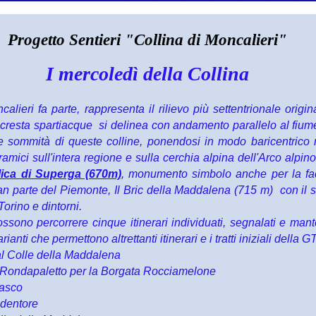
Progetto Sentieri "Collina di Moncalieri"
I mercoledì della Collina
alieri fa parte, rappresenta il rilievo più settentrionale origi
cresta spartiacque si delinea con andamento parallelo al fiume
 sommità di queste colline, ponendosi in modo baricentrico ri
ramici sull'intera regione e sulla cerchia alpina dell'Arco alpi
lica di Superga (670m)
, monumento simbolo anche per la facil
n parte del Piemonte, Il Bric della Maddalena (715 m) con il s
Torino e dintorni.
possono percorrere cinque itinerari individuati, segnalati e mant
ianti che permettono altrettanti itinerari e i tratti iniziali della
l Colle della Maddalena
 Rondapaletto per la Borgata Rocciamelone
iasco
edentore