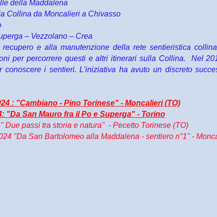
olle della Maddalena
a Collina da Moncalieri a Chivasso
o
 Superga – Vezzolano – Crea
 recupero e alla manutenzione della rete sentieristica collin
ni per percorrere questi e altri itinerari sulla Collina. Nel 20
er conoscere i sentieri. L'iniziativa ha avuto un discreto succ
024 :
"C
ambiano - Pino Torinese
"
- Moncalieri (TO)
: "Da San Mauro fra il Po e Superga" - Torino
" Due passi tra storia e natura" - Pecetto Torinese (TO)
24 "Da San Bartolomeo alla Maddalena - sentiero n°1" - Moncal